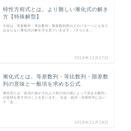
特性方程式とは。より難しい漸化式の解き
方【特殊解型】
今回は、等差数列・等比数列・階差数列型のどのパターンにも当て
はまらない漸化式の解き方を見ていきます。 (さらに& …
2018年12月27日
漸化式とは。等差数列・等比数列・階差数
列の意味と一般項を求める公式
漸化式とは「各項の値がそれより前の項の値によって決まる数列」
の規則を表す式のことを言います。 社会・経済・自然科学におい
て「あ …
2018年11月19日