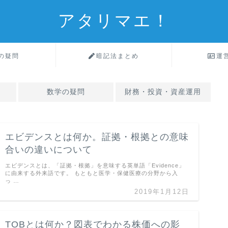
アタリマエ！
の疑問
暗記法まとめ
運
数学の疑問
財務・投資・資産運用
エビデンスとは何か。証拠・根拠との意味
合いの違いについて
エビデンスとは、「証拠・根拠」を意味する英単語「Evidence」
に由来する外来語です。 もともと医学・保健医療の分野から入
っ …
2019年1月12日
TOBとは何か？図表でわかる株価への影