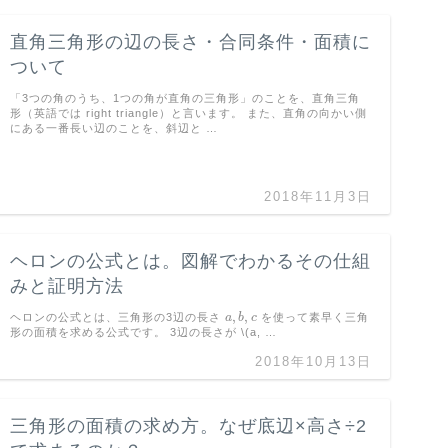
直角三角形の辺の長さ・合同条件・面積に
ついて
「3つの角のうち、1つの角が直角の三角形」のことを、直角三角
形（英語では right triangle）と言います。 また、直角の向かい側
にある一番長い辺のことを、斜辺と …
2018年11月3日
ヘロンの公式とは。図解でわかるその仕組
みと証明方法
,
,
ヘロンの公式とは、三角形の3辺の長さ
a
b
c
を使って素早く三角
a
,
b
,
c
形の面積を求める公式です。 3辺の長さが \(a, …
2018年10月13日
三角形の面積の求め方。なぜ底辺×高さ÷2