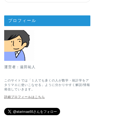
重回帰分析とは、複数
数
y
の変動をどの程度
y
プロフィール
統計学
回帰分析とそ
回帰分析・ロ
について
運営者：遠田祐人
今回は、回帰分析の主
す。 (さらに…) …
このサイトでは「１人でも多くの人が数学・統計学をア
タリマエに使いこなせる」ように分かりやすく解説/情報
発信していきます。
詳細プロフィールはこちら
統計学
エクセル(Ex