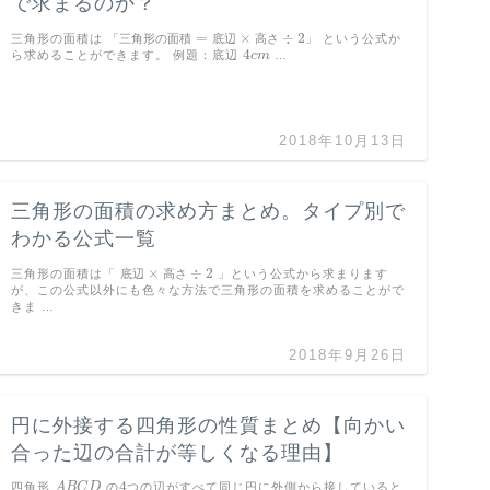
で求まるのか？
=
×
÷
2
三角形の面積は
「
三
角
形
の
面
積
底
辺
高
さ
」
という公式か
「
三
角
形
の
面
積
=
底
辺
×
高
さ
÷
2
」
4
ら求めることができます。 例題：底辺
c
m
…
4
c
m
2018年10月13日
三角形の面積の求め方まとめ。タイプ別で
わかる公式一覧
×
÷
2
三角形の面積は「
底
辺
高
さ
」という公式から求まります
底
辺
×
高
さ
÷
2
が、この公式以外にも色々な方法で三角形の面積を求めることがで
きま …
2018年9月26日
円に外接する四角形の性質まとめ【向かい
合った辺の合計が等しくなる理由】
4
四角形
A
B
C
D
の
つの辺がすべて同じ円に外側から接していると
A
B
C
D
4