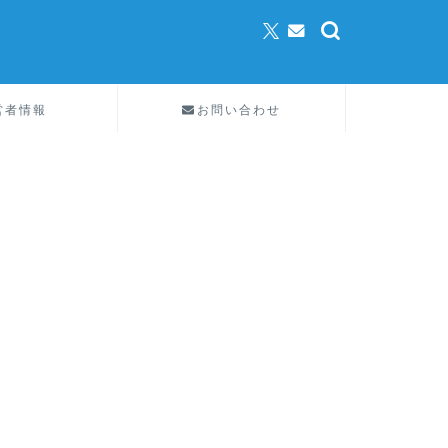
営者情報
お問い合わせ
統計学
エビデンスと
合いの違いに
エビデンスとは、「証拠
に由来する外来語です
っ …
統計学
中央値と四分