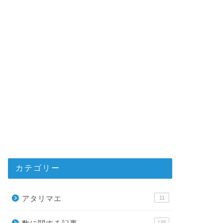
ついて調査し
今回は、ダニエル・カ
メリカにある3141の
著 …
統計学
大数の法則・
してみよう！
今回は、大数の法則（
に…) …
カテゴリー
アタリマエ
11
統計学
大数の法則と
135