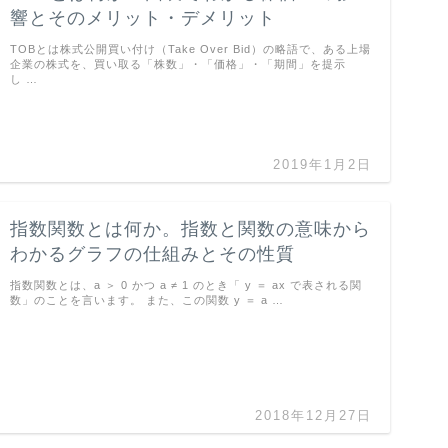
響とそのメリット・デメリット
TOBとは株式公開買い付け（Take Over Bid）の略語で、ある上場
企業の株式を、買い取る「株数」・「価格」・「期間」を提示
し …
2019年1月2日
指数関数とは何か。指数と関数の意味から
わかるグラフの仕組みとその性質
指数関数とは、a ＞ 0 かつ a ≠ 1 のとき「 y ＝ ax で表される関
数」のことを言います。 また、この関数 y ＝ a …
2018年12月27日