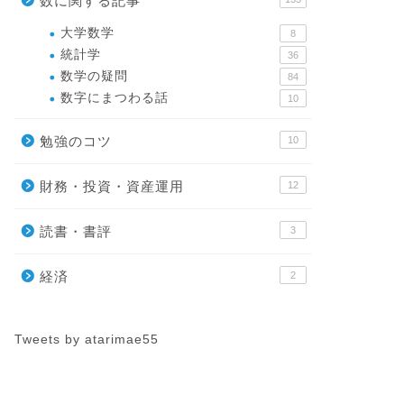
数に関する記事
注意点
大学数学
8
金融・政治・社会・経
統計学
36
できません。 銀行が
数学の疑問
84
いのも、視聴率を割り
数字にまつわる話
10
勉強のコツ
10
財務・投資・資産運用
12
統計学
共分散とは？
ータや2つの
読書・書評
3
共分散とは2つの変数
の平均」で求められま
経済
2
データの …
Tweets by atarimae55
統計学