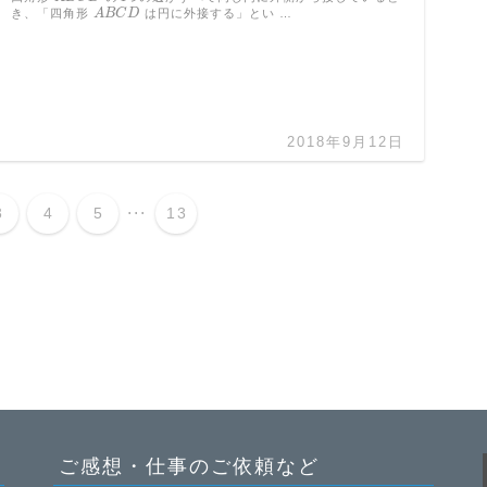
き、「四角形
A
B
C
D
は円に外接する」とい …
A
B
C
D
2018年9月12日
...
3
4
5
13
ご感想・仕事のご依頼など