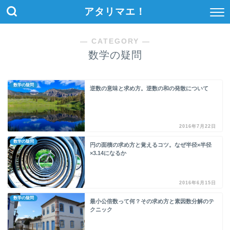
アタリマエ！
― CATEGORY ―
数学の疑問
数学の疑問
逆数の意味と求め方。逆数の和の発散について
2016年7月22日
数学の疑問
円の面積の求め方と覚えるコツ。なぜ半径×半径
×3.14になるか
2016年6月15日
数学の疑問
最小公倍数って何？その求め方と素因数分解のテ
クニック