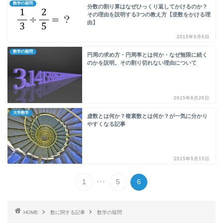
数学の疑問
分数の割り算はなぜひっくり返してかけるのか？
その理由を説明する3つの教え方【逆数をかける理
由】
2015年9月6日
数学の疑問
円周の求め方・円周率とは何か・なぜ無限に続く
のかを説明。その割り切れない理由について
2015年8月20日
大学数学
虚数とは何か？複素数とは何か？が一気に分かり
やすくなる記事
2015年5月15日
...
1
5
6
HOME
数に関する記事
数学の疑問