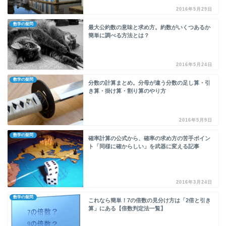
2016年5月29日
数学の疑問
最大公約数の意味と求め方。約数がいくつあるか
簡単に調べる方法とは？
2016年5月24日
数学の疑問
分数の計算まとめ。分母が違う分数の足し算・引
き算・掛け算・割り算のやり方
2016年5月9日
数学の疑問
確率計算の公式から、確率の求め方の苦手ポイン
ト「同様に確からしい」を武器に変える記事
2016年3月24日
数学の疑問
これなら簡単！7の倍数の見分け方は「2倍と引き
算」にある【倍数判定法一覧】