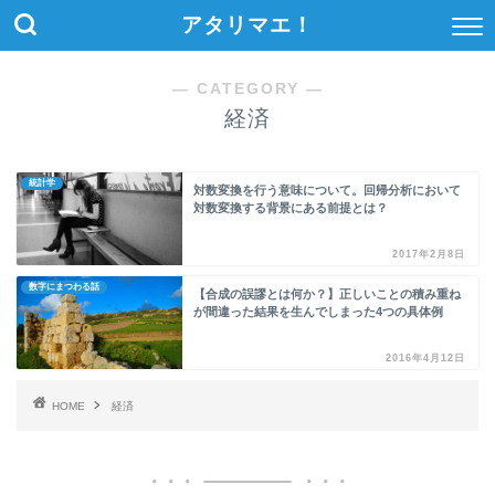
アタリマエ！
― CATEGORY ―
経済
統計学
対数変換を行う意味について。回帰分析において
対数変換する背景にある前提とは？
2017年2月8日
数字にまつわる話
【合成の誤謬とは何か？】正しいことの積み重ね
が間違った結果を生んでしまった4つの具体例
2016年4月12日
HOME
経済