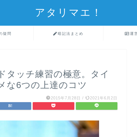
アタリマエ！
の疑問
暗記法まとめ
運
ドタッチ練習の極意。タイ
メな6つの上達のコツ
2015年7月28日
/
2021年6月2日