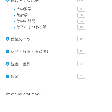
数に関する記事
大学数学
8
統計学
36
数学の疑問
84
数字にまつわる話
10
勉強のコツ
10
財務・投資・資産運用
12
読書・書評
3
経済
2
Tweets by atarimae55